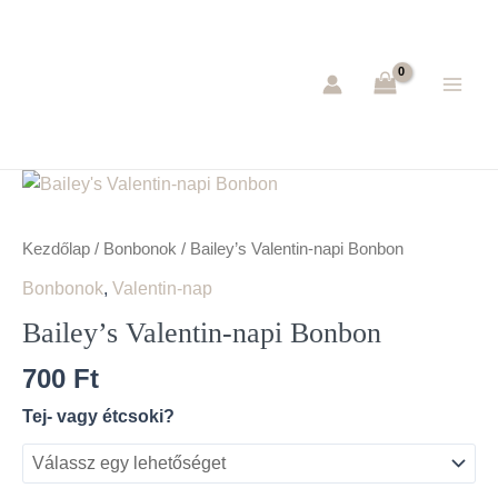
Skip
Main
to
Men
content
Bailey's
Valentin-
napi
Kezdőlap
/
Bonbonok
/ Bailey’s Valentin-napi Bonbon
Bonbon
Bonbonok
,
Valentin-nap
mennyiség
Bailey’s Valentin-napi Bonbon
700
Ft
Tej- vagy étcsoki?