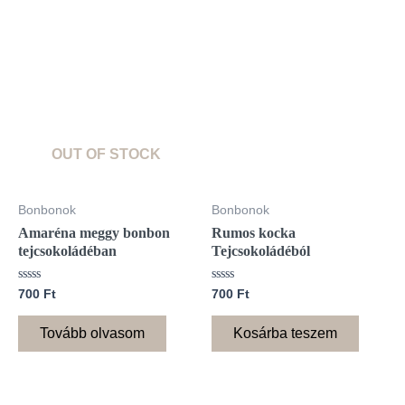
OUT OF STOCK
Bonbonok
Bonbonok
Amaréna meggy bonbon
Rumos kocka
tejcsokoládéban
Tejcsokoládéból
Értékelés:
Értékelés:
700
Ft
700
Ft
0
0
/
/
5
5
Tovább olvasom
Kosárba teszem