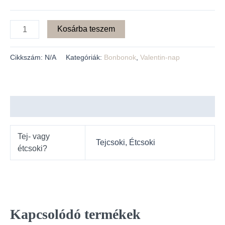
Kosárba teszem
Cikkszám:
N/A
Kategóriák:
Bonbonok
,
Valentin-nap
További információk
Tej- vagy
Tejcsoki, Étcsoki
étcsoki?
Kapcsolódó termékek