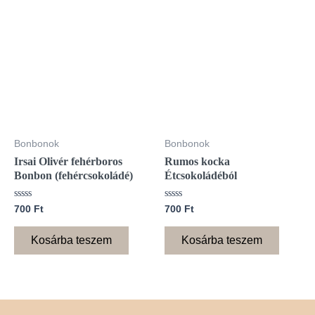
Bonbonok
Bonbonok
Irsai Olivér fehérboros
Rumos kocka
Bonbon (fehércsokoládé)
Étcsokoládéból
Értékelés:
Értékelés:
700
Ft
700
Ft
0
0
/
/
5
5
Kosárba teszem
Kosárba teszem