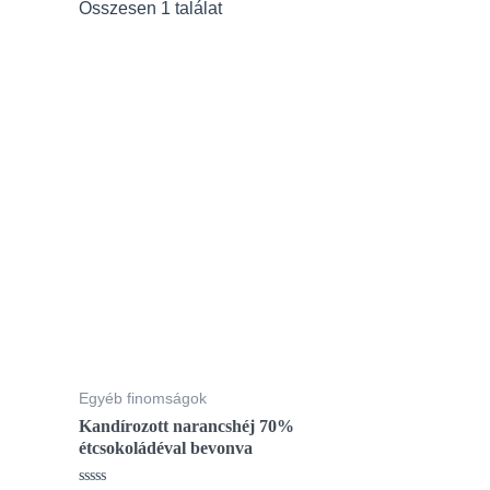
Összesen 1 találat
Egyéb finomságok
Kandírozott narancshéj 70%
étcsokoládéval bevonva