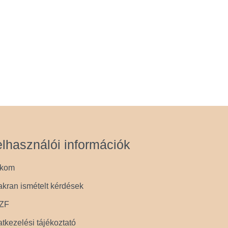
lhasználói információk
ókom
kran ismételt kérdések
ZF
tkezelési tájékoztató