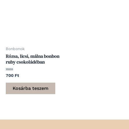
Bonbonok
Rózsa, licsi, málna bonbon
ruby csokoládéban
Értékelés:
700
Ft
0
/
5
Kosárba teszem