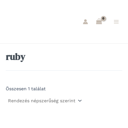
Skip
Main
to
Men
content
ruby
Összesen 1 találat