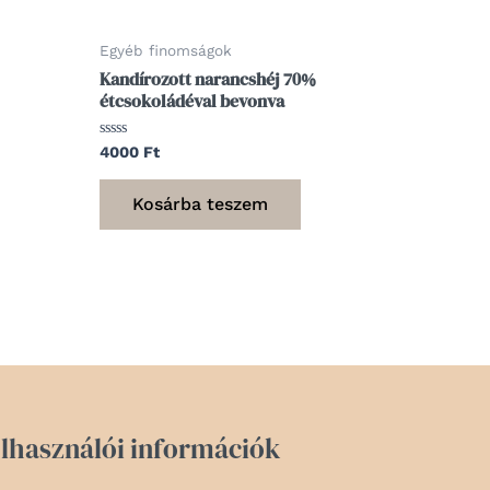
Egyéb finomságok
Kandírozott narancshéj 70%
étcsokoládéval bevonva
Értékelés:
4000
Ft
0
/
5
Kosárba teszem
lhasználói információk