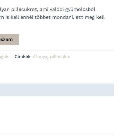
lyan pillecukrot, ami valódi gyümölcsből
 is kell ennél többet mondani, ezt meg kell
eszem
ágok
Címkék:
áfonya
,
pillecukor