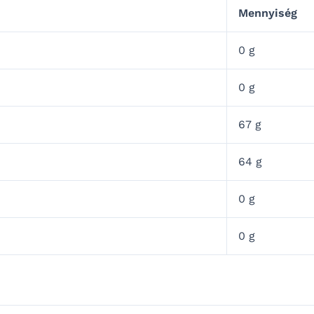
Mennyiség
0 g
0 g
67 g
64 g
0 g
0 g