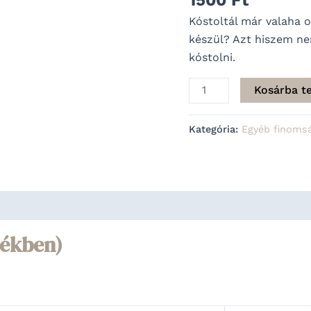
Kóstoltál már valaha o
készül? Azt hiszem nem
kóstolni.
Kosárba t
Kategória:
Egyéb finoms
mékben)