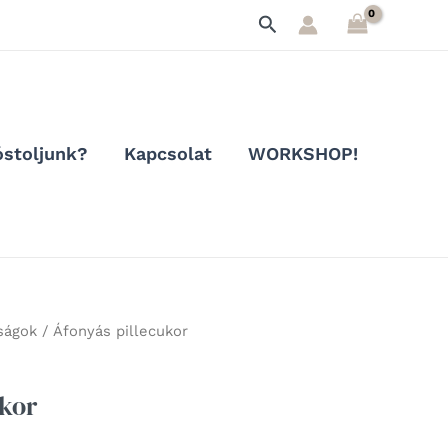
Search
stoljunk?
Kapcsolat
WORKSHOP!
ságok
/ Áfonyás pillecukor
ukor