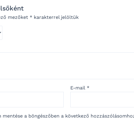
elsőként
lező mezőket
*
karakterrel jelöltük
E-mail
*
m mentése a böngészőben a következő hozzászólásomho