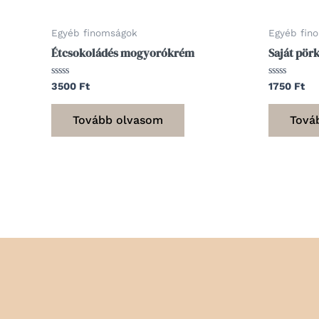
Egyéb finomságok
Egyéb fin
Étcsokoládés mogyorókrém
Saját pör
Értékelés:
Értékelés:
3500
Ft
1750
Ft
0
0
/
/
5
5
Tovább olvasom
Tová