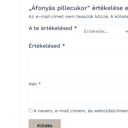
„Áfonyás pillecukor” értékelése 
Az e-mail címet nem tesszük közzé.
A köte
A te értékelésed
*
Értékelésed
*
Név
*
A nevem, e-mail címem, és weboldalcíme