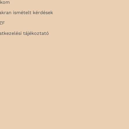
ókom
akran ismételt kérdések
ZF
atkezelési tájékoztató