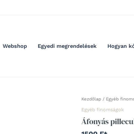
Webshop
Egyedi megrendelések
Hogyan kó
Áfonyás
Kezdőlap
/
Egyéb finom
pillecukor
Egyéb finomságok
mennyiség
Áfonyás pillec
1500
Ft