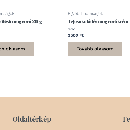
omságok
Egyéb finomságok
kölésű mogyoró 200g
Tejcsokoládés mogyorókrém
Értékelés:
3500
Ft
0
/
5
bb olvasom
Tovább olvasom
Oldaltérkép
Fe