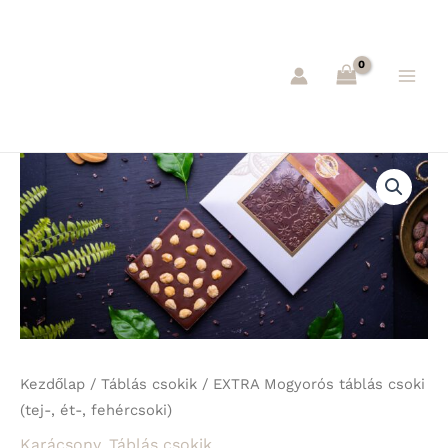
Skip
Main
to
Men
content
EXTRA
Mogyorós
táblás
csoki
(tej-,
ét-,
fehércsoki)
mennyiség
Kezdőlap
/
Táblás csokik
/ EXTRA Mogyorós táblás csoki
(tej-, ét-, fehércsoki)
Karácsony
,
Táblás csokik