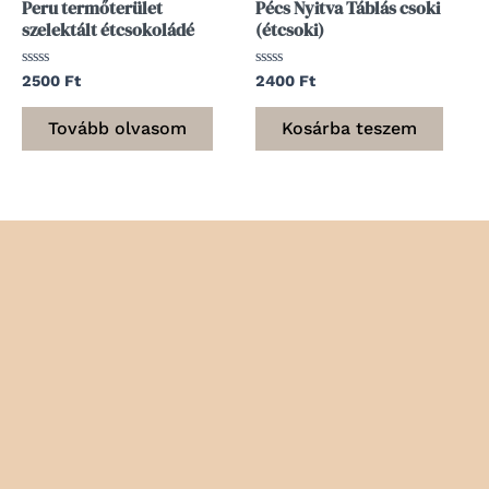
Peru termőterület
Pécs Nyitva Táblás csoki
szelektált étcsokoládé
(étcsoki)
Értékelés:
Értékelés:
2500
Ft
2400
Ft
0
0
/
/
5
5
Tovább olvasom
Kosárba teszem