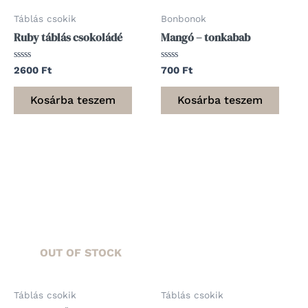
Táblás csokik
Bonbonok
Ruby táblás csokoládé
Mangó – tonkabab
Értékelés:
Értékelés:
2600
Ft
700
Ft
0
0
/
/
5
5
Kosárba teszem
Kosárba teszem
OUT OF STOCK
Táblás csokik
Táblás csokik