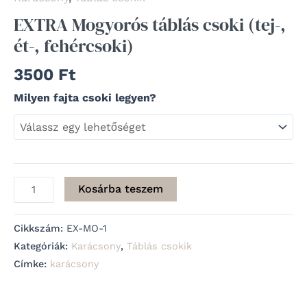
EXTRA Mogyorós táblás csoki (tej-,
ét-, fehércsoki)
3500
Ft
Milyen fajta csoki legyen?
Kosárba teszem
Cikkszám:
EX-MO-1
Kategóriák:
Karácsony
,
Táblás csokik
Címke:
karácsony