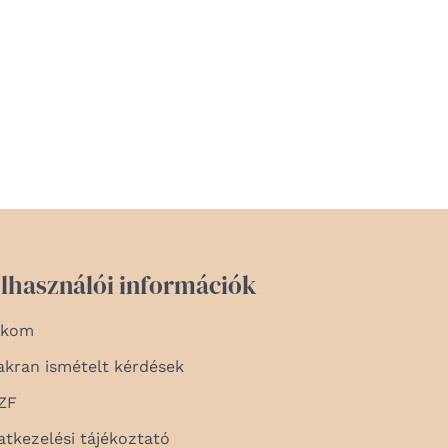
lhasználói információk
ókom
akran ismételt kérdések
ZF
atkezelési tájékoztató