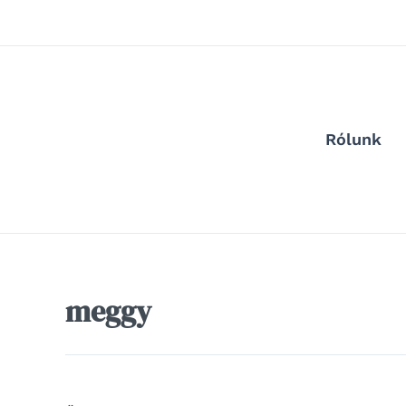
Skip
to
content
Rólunk
meggy