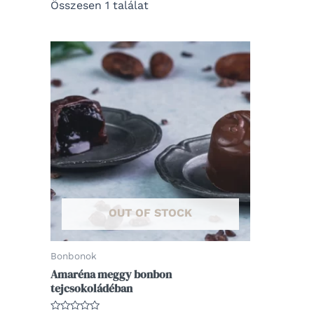
Összesen 1 találat
OUT OF STOCK
Bonbonok
Amaréna meggy bonbon
tejcsokoládéban