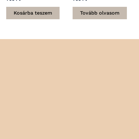
0
0
/
/
5
5
Kosárba teszem
Tovább olvasom