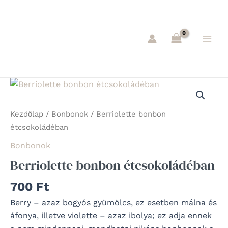
Skip
Main
to
Men
content
Berriolette
bonbon
étcsokoládéban
Kezdőlap
/
Bonbonok
/ Berriolette bonbon
mennyiség
étcsokoládéban
Bonbonok
Berriolette bonbon étcsokoládéban
700
Ft
Berry – azaz bogyós gyümölcs, ez esetben málna és
áfonya, illetve violette – azaz ibolya; ez adja ennek