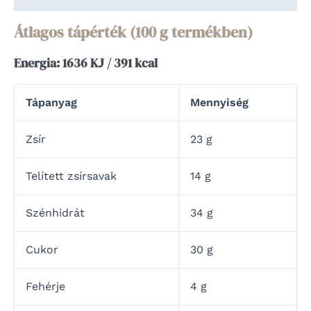
Átlagos tápérték (100 g termékben)
Energia: 1636 KJ / 391 kcal
Tápanyag
Mennyiség
Zsír
23 g
Telített zsírsavak
14 g
Szénhidrát
34 g
Cukor
30 g
Fehérje
4 g