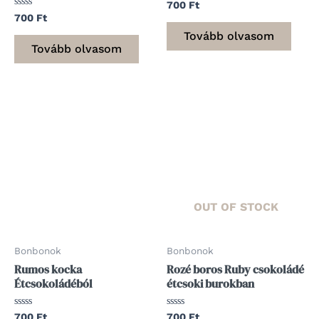
Értékelés:
700
Ft
0
Értékelés:
700
Ft
/
0
5
/
Tovább olvasom
5
Tovább olvasom
OUT OF STOCK
Bonbonok
Bonbonok
Rumos kocka
Rozé boros Ruby csokoládé
Étcsokoládéból
étcsoki burokban
Értékelés:
Értékelés:
700
Ft
700
Ft