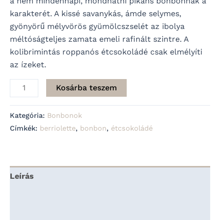
a nem mindennapi, mondhatni pikáns bonbonnak a
karakterét. A kissé savanykás, ámde selymes,
gyönyörű mélyvörös gyümölcszselét az ibolya
méltóságteljes zamata emeli rafinált szintre. A
kolibrimintás roppanós étcsokoládé csak elmélyíti
az ízeket.
Kosárba teszem
Kategória:
Bonbonok
Címkék:
berriolette
,
bonbon
,
étcsokoládé
Leírás
További információk
Vélemények (0)