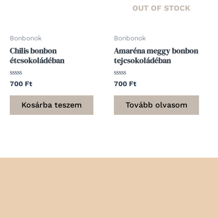
OUT OF STOCK
Bonbonok
Bonbonok
Chilis bonbon
Amaréna meggy bonbon
étcsokoládéban
tejcsokoládéban
Értékelés:
Értékelés:
700
Ft
700
Ft
0
0
/
/
5
5
Kosárba teszem
Tovább olvasom