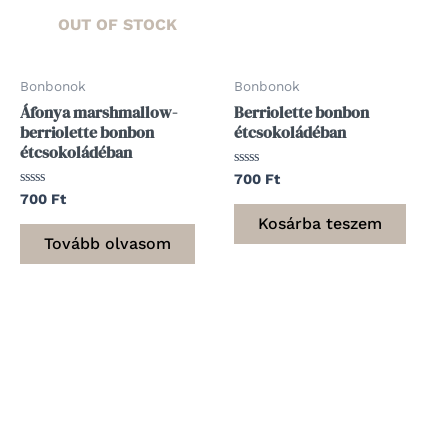
OUT OF STOCK
Bonbonok
Bonbonok
Áfonya marshmallow-
Berriolette bonbon
berriolette bonbon
étcsokoládéban
étcsokoládéban
Értékelés:
700
Ft
0
Értékelés:
700
Ft
/
0
5
Kosárba teszem
/
5
Tovább olvasom