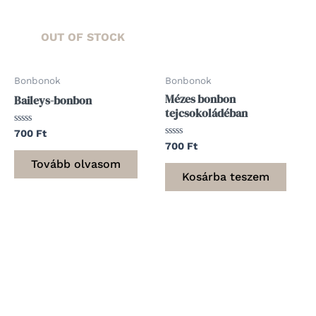
OUT OF STOCK
Bonbonok
Bonbonok
Mézes bonbon
Baileys-bonbon
tejcsokoládéban
Értékelés:
700
Ft
0
Értékelés:
700
Ft
/
0
5
/
Tovább olvasom
5
Kosárba teszem