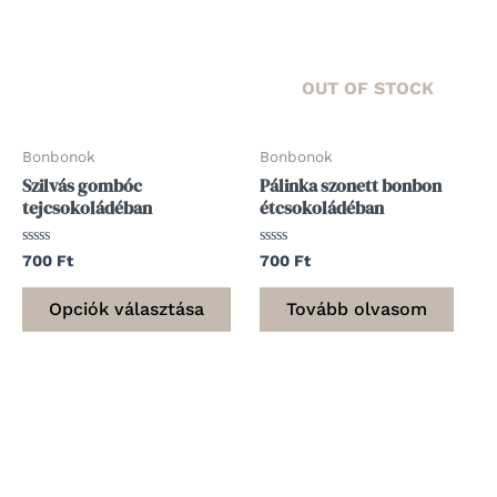
több
variációja
van.
OUT OF STOCK
A
változatok
Bonbonok
Bonbonok
a
Szilvás gombóc
Pálinka szonett bonbon
termékoldalon
tejcsokoládéban
étcsokoládéban
választhatók
ki
Értékelés:
Értékelés:
700
Ft
700
Ft
0
0
/
/
5
5
Opciók választása
Tovább olvasom