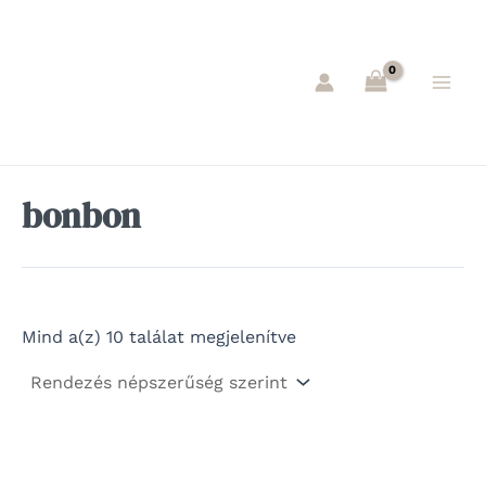
Sorted
Skip
Main
by
to
popularity
Men
content
bonbon
Mind a(z) 10 találat megjelenítve