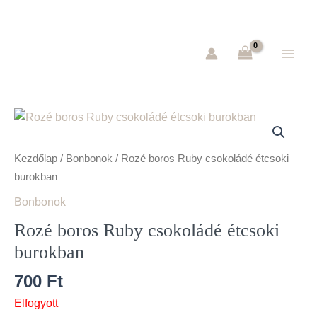
Skip
Main
to
Men
content
Kezdőlap
/
Bonbonok
/ Rozé boros Ruby csokoládé étcsoki
burokban
Bonbonok
Rozé boros Ruby csokoládé étcsoki
burokban
700
Ft
Elfogyott