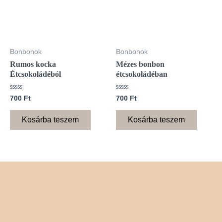
Bonbonok
Bonbonok
Rumos kocka
Mézes bonbon
Étcsokoládéból
étcsokoládéban
Értékelés:
Értékelés:
700
Ft
700
Ft
0
0
/
/
5
5
Kosárba teszem
Kosárba teszem