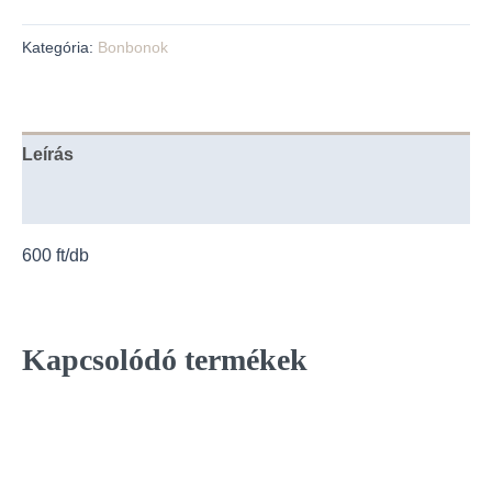
Kategória:
Bonbonok
Leírás
Vélemények (0)
600 ft/db
Kapcsolódó termékek
Enne
a
term