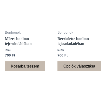
több
variá
van.
A
válto
Bonbonok
Bonbonok
a
Mézes bonbon
Berriolette bonbon
term
tejcsokoládéban
tejcsokoládéban
vála
ki
Értékelés:
Értékelés:
700
Ft
700
Ft
0
0
/
/
5
5
Kosárba teszem
Opciók választása