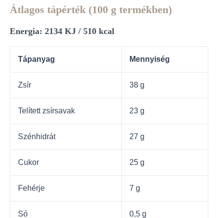
Átlagos tápérték (100 g termékben)
Energia: 2134 KJ / 510 kcal
Tápanyag
Mennyiség
Zsír
38 g
Telített zsírsavak
23 g
Szénhidrát
27 g
Cukor
25 g
Fehérje
7 g
Só
0,5 g