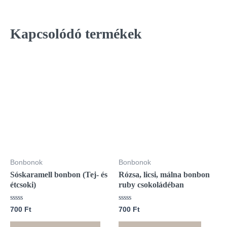
Kapcsolódó termékek
Ennek
a
terméknek
több
variációja
van.
A
változatok
Bonbonok
Bonbonok
a
Sóskaramell bonbon (Tej- és
Rózsa, licsi, málna bonbon
termékoldalon
étcsoki)
ruby csokoládéban
választhatók
ki
Értékelés:
Értékelés:
700
Ft
700
Ft
0
0
/
/