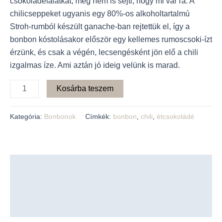
csokoládéfalatkát, még nem is sejti, hogy mi vár rá. A
chilicseppeket ugyanis egy 80%-os alkoholtartalmú
Stroh-rumból készült ganache-ban rejtettük el, így a
bonbon kóstolásakor először egy kellemes rumoscsoki-ízt
érzünk, és csak a végén, lecsengésként jön elő a chili
izgalmas íze. Ami aztán jó ideig velünk is marad.
Kosárba teszem
Kategória:
Bonbonok
Címkék:
bonbon
,
chili
,
étcsokoládé
Leírás
További információk
Vélemények (0)