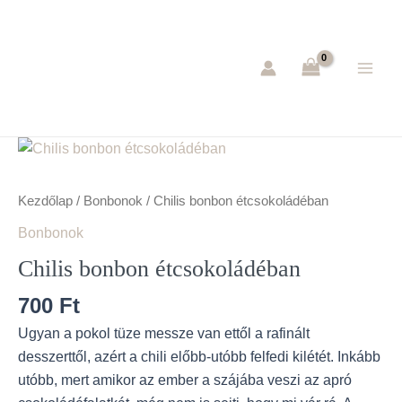
Skip
Main
to
Men
content
Chilis
bonbon
étcsokoládéban
Kezdőlap
/
Bonbonok
/ Chilis bonbon étcsokoládéban
mennyiség
Bonbonok
Chilis bonbon étcsokoládéban
700
Ft
Ugyan a pokol tüze messze van ettől a rafinált
desszerttől, azért a chili előbb-utóbb felfedi kilétét. Inkább
utóbb, mert amikor az ember a szájába veszi az apró