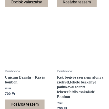
5
5
Opciók választása
Kosárba teszem
Bonbonok
Bonbonok
Unicum Barista – Kávés
Kék bogyós szerelem áfonya
bonbon
zselével,fekete berkenye
pálinkával töltött
feketeribizlis csokoládé
Értékelés:
700
Ft
0
Bonbon
/
5
Kosárba teszem
Értékelés:
700
Ft